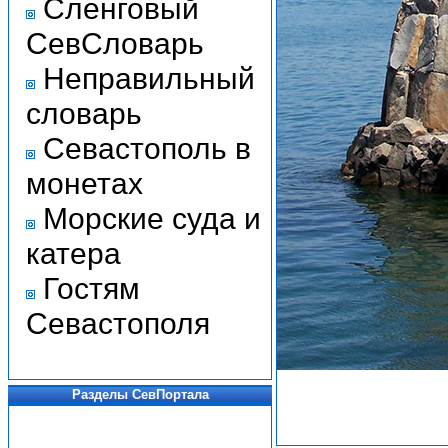
Сленговый
СевСловарь
Неправильный
словарь
Севастополь в
монетах
Морские суда и
катера
Гостям
Севастополя
Разделы СевПортала