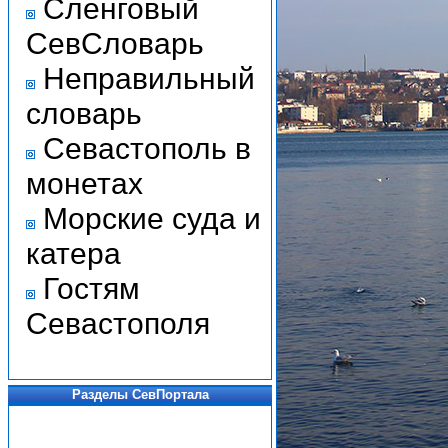
Сленговый
СевСловарь
Неправильный
словарь
Севастополь в
монетах
Морские суда и
катера
Гостям
Севастополя
Разделы СевПортала