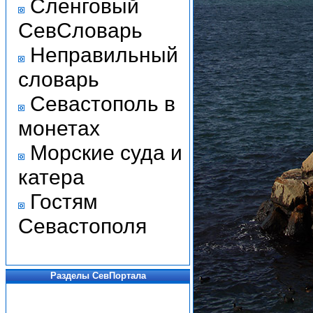
Сленговый
СевСловарь
Неправильный
словарь
Севастополь в
монетах
Морские суда и
катера
Гостям
Севастополя
Разделы СевПортала