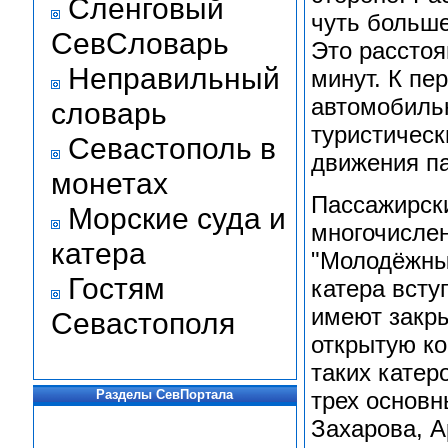
Сленговый
чуть больше
СевСловарь
Это расстоя
Неправильный
минут. К пе
автомобиль
словарь
туристическ
Севастополь в
движения п
монетах
Пассажирск
Морские суда и
многочислен
катера
"Молодёжны
Гостям
катера всту
имеют закр
Севастополя
открытую к
таких катер
трех основн
Разделы СевПортала
Захарова, А