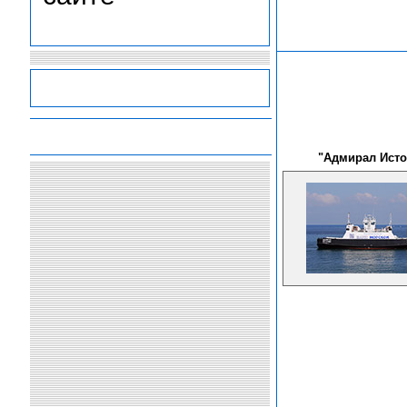
-
-
-
-
"Адмирал Ист