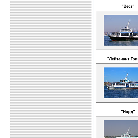
"Вест"
"Лейтенант Гри
"Норд"