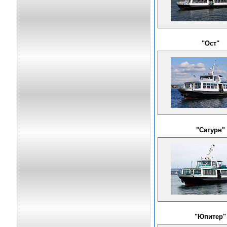
"Ост"
"Сатурн"
"Юпитер"