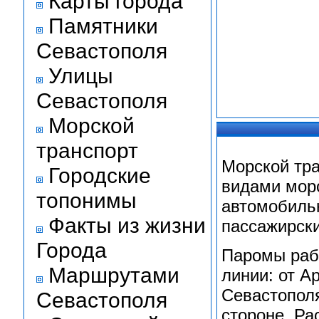
Карты города
Памятники
Севастополя
Улицы
Севастополя
Морской
транспорт
Морской тр
Городские
видами морс
топонимы
автомобильн
Факты из жизни
пассажирски
Города
Паромы раб
Маршрутами
линии: от А
Севастопол
Севастополя
стороне. Ра