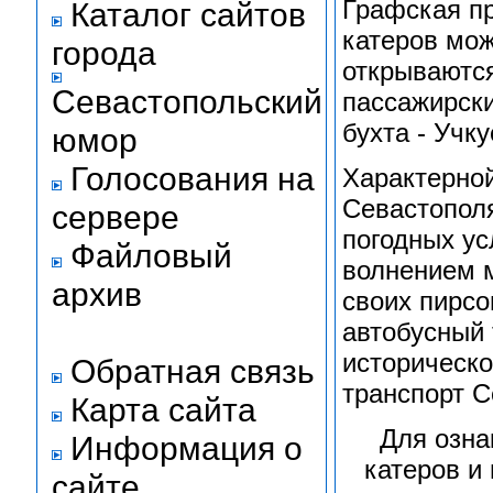
Графская пр
Каталог сайтов
катеров мо
города
открываются
Севастопольский
пассажирски
бухта - Учк
юмор
Голосования на
Характерной
Севастополя
сервере
погодных ус
Файловый
волнением м
архив
своих пирсо
автобусный 
историческо
Обратная связь
транспорт 
Карта сайта
Для озна
Информация о
катеров и
сайте