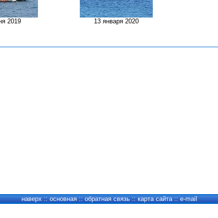
ня 2019
13 января 2020
наверх
::
основная
::
обратная связь
::
карта сайта
::
e-mail