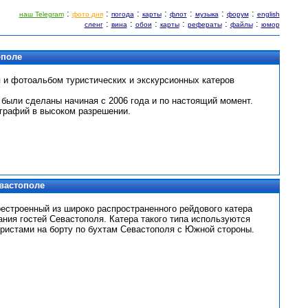
:
:
:
:
:
:
:
наш Telegram
фото дня
погода
карты
флот
музыка
форум
english
:
:
:
:
:
:
сленг
вина
обои
карты
рефераты
файлы
юмор
ополе
 и фотоальбом туристических и экскурсионных катеров
 были сделаны начиная с 2006 года и по настоящий момент.
рафий в высоком разрешении.
вастополе
рестроенный из широко распространенного рейдового катера
вания гостей Севастополя. Катера такого типа используются
уристами на борту по бухтам Севастополя с Южной стороны.