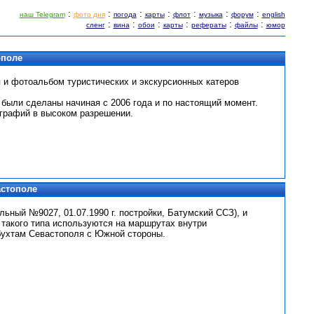
:
:
:
:
:
:
:
наш Telegram
фото дня
погода
карты
флот
музыка
форум
english
:
:
:
:
:
:
сленг
вина
обои
карты
рефераты
файлы
юмор
ополе
 и фотоальбом туристических и экскурсионных катеров
 были сделаны начиная с 2006 года и по настоящий момент.
рафий в высоком разрешении.
астополе
льный №9027, 01.07.1990 г. постройки, Батумский ССЗ), и
 такого типа используются на маршрутах внутри
 бухтам Севастополя с Южной стороны.