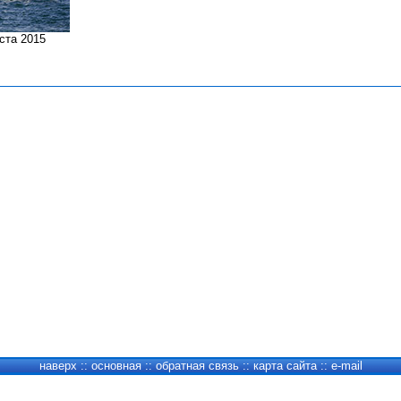
ста 2015
наверх
::
основная
::
обратная связь
::
карта сайта
::
e-mail