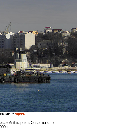
 нажмите
здесь
овской батареи в Севастополе
09 г.