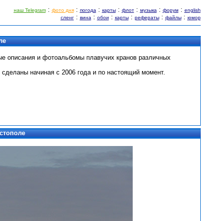
:
:
:
:
:
:
:
наш Telegram
фото дня
погода
карты
флот
музыка
форум
english
:
:
:
:
:
:
сленг
вина
обои
карты
рефераты
файлы
юмор
ле
ые описания и фотоальбомы плавучих кранов различных
 сделаны начиная с 2006 года и по настоящий момент.
стополе