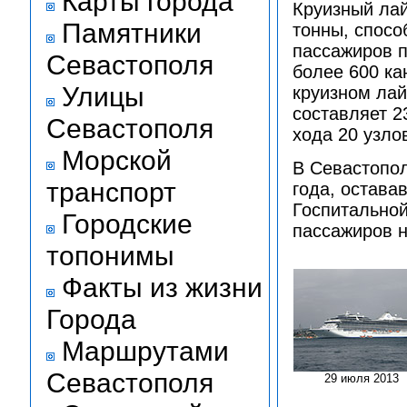
Карты города
Круизный лай
Памятники
тонны, спосо
пассажиров п
Севастополя
более 600 ка
Улицы
круизном лай
составляет 2
Севастополя
хода 20 узло
Морской
В Севастопол
транспорт
года, остава
Госпитальной
Городские
пассажиров н
топонимы
Факты из жизни
Города
Маршрутами
Севастополя
29 июля 2013