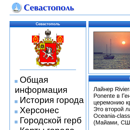
Севастополь
Общая
информация
Лайнер Rivier
Ponente в Ге
История города
церемонию кр
Херсонес
Это второй л
Oceania-clas
Городской герб
(Майами, СШ