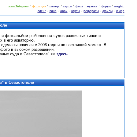
:
:
:
:
:
:
:
наш Telegram
фото дня
погода
карты
флот
музыка
форум
english
:
:
:
:
:
:
сленг
вина
обои
карты
рефераты
файлы
юмор
поле
я и фотоальбом рыболовных судов различных типов и
х в его акваторию.
 сделаны начиная с 2006 года и по настоящий момент. В
фото в высоком разрешении.
вные суда в Севастополе" >>
здесь
в" в Севастополе