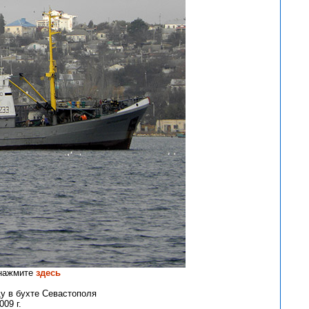
 нажмите
здесь
у в бухте Севастополя
09 г.