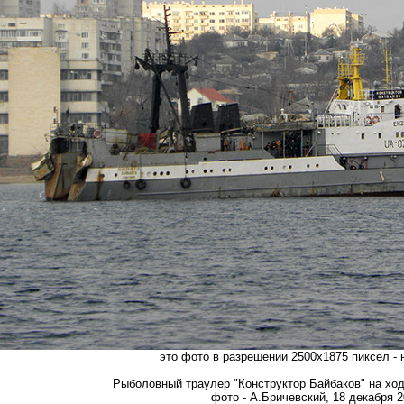
это фото в разрешении 2500х1875 пиксел -
Рыболовный траулер "Конструктор Байбаков" на ход
фото - А.Бричевский, 18 декабря 20