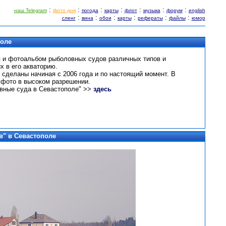
:
:
:
:
:
:
:
наш Telegram
фото дня
погода
карты
флот
музыка
форум
english
:
:
:
:
:
:
сленг
вина
обои
карты
рефераты
файлы
юмор
поле
я и фотоальбом рыболовных судов различных типов и
х в его акваторию.
 сделаны начиная с 2006 года и по настоящий момент. В
фото в высоком разрешении.
вные суда в Севастополе" >>
здесь
в" в Севастополе