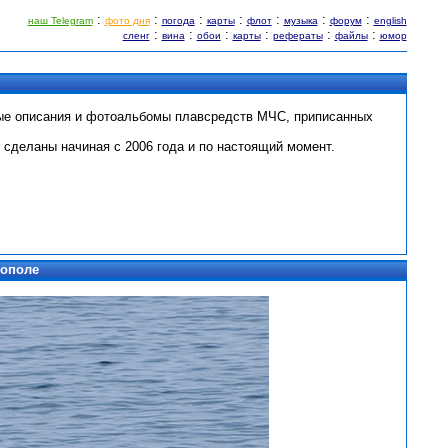
:
:
:
:
:
:
:
наш Telegram
фото дня
погода
карты
флот
музыка
форум
english
:
:
:
:
:
:
сленг
вина
обои
карты
рефераты
файлы
юмор
ные описания и фотоальбомы плавсредств МЧС, приписанных
 сделаны начиная с 2006 года и по настоящий момент.
тополе