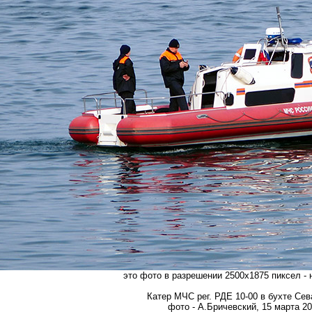
это фото в разрешении 2500х1875 пиксел -
Катер МЧС рег. РДЕ 10-00 в бухте Се
фото - А.Бричевский, 15 марта 201