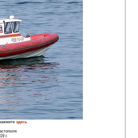
 нажмите
здесь
вастополя
9 г.