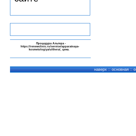
-
Процедура Альтера -
https://renewclinic.ru/service/apparatnaya-
kosmetologiya/ulthera/
, цена.
-
-
-
наверх
::
основная
::
о