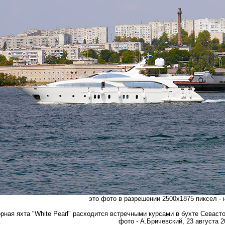
это фото в разрешении 2500х1875 пиксел -
рная яхта "White Pearl" расходится встречными курсами в бухте Севас
фото - А.Бричевский, 23 августа 20