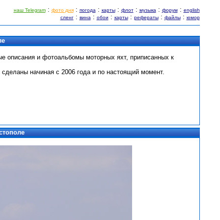
:
:
:
:
:
:
:
наш Telegram
фото дня
погода
карты
флот
музыка
форум
english
:
:
:
:
:
:
сленг
вина
обои
карты
рефераты
файлы
юмор
ле
ые описания и фотоальбомы моторных яхт, приписанных к
 сделаны начиная с 2006 года и по настоящий момент.
астополе