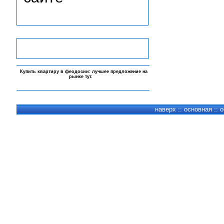
-
Купить квартиру в феодосии: лучшее предложение на
рынке
тут
.
-
-
-
наверх
::
основная
::
о