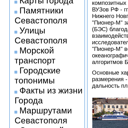
Карты города
композитных 
Памятники
ВУЗов РФ - г
Нижнего Новг
Севастополя
"Пионер-М" з
Улицы
(БЭС) благод
взаимодейст
Севастополя
исследовате
Морской
"Пионер-М" в
океанографич
транспорт
алгоритмов 
Городские
Основные хар
топонимы
размерения - 
дальность пл
Факты из жизни
Города
Маршрутами
Севастополя