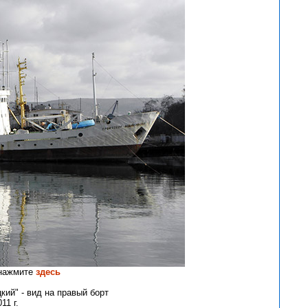
 нажмите
здесь
ий" - вид на правый борт
11 г.