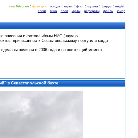
:
:
:
:
:
:
:
наш Telegram
фото дня
погода
карты
флот
музыка
форум
english
:
:
:
:
:
:
сленг
вина
обои
карты
рефераты
файлы
юмор
ые описания и фотоальбомы НИС (научно-
ектов, приписанных к Севастопольскому порту или когда-
 сделаны начиная с 2006 года и по настоящий момент.
ий"
в Севастопольской бухте