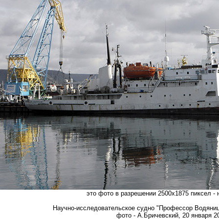
это фото в разрешении 2500х1875 пиксел -
Научно-исследовательское судно "Профессор Водяницк
фото - А.Бричевский, 20 января 20