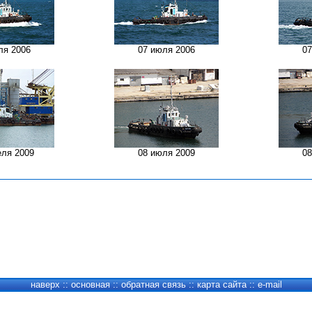
ля 2006
07 июля 2006
07
еля 2009
08 июля 2009
08
наверх
::
основная
::
обратная связь
::
карта сайта
::
e-mail