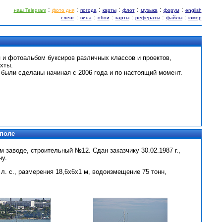
:
:
:
:
:
:
:
наш Telegram
фото дня
погода
карты
флот
музыка
форум
english
:
:
:
:
:
:
сленг
вина
обои
карты
рефераты
файлы
юмор
 и фотоальбом буксиров различных классов и проектов,
хты.
 были сделаны начиная с 2006 года и по настоящий момент.
ополе
м заводе, строительный №12. Сдан заказчику 30.02.1987 г.,
ну.
. с., размерения 18,6х6х1 м, водоизмещение 75 тонн,