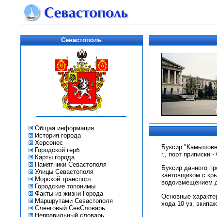
Севастополь
Общая информация
История города
Херсонес
Буксир "Камышовец
Городской герб
г., порт приписки 
Карты города
Памятники Севастополя
Буксир данного пр
Улицы Севастополя
кантовщиком с кры
Морской транспорт
водоизмещением до
Городские топонимы
Факты из жизни Города
Основные характер
Маршрутами Севастополя
хода 10 уз, экипаж
Сленговый СевСловарь
Неправильный словарь