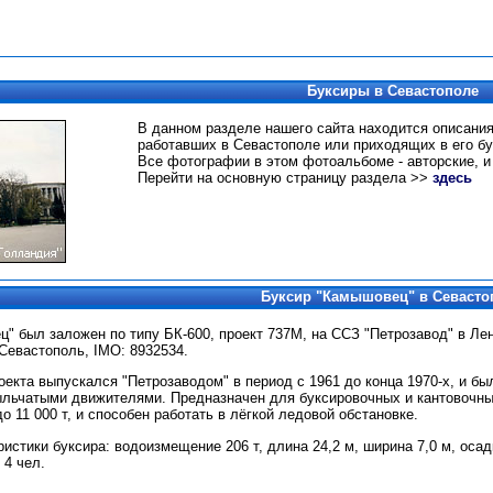
Буксиры в Севастополе
В данном разделе нашего сайта находится описания
работавших в Севастополе или приходящих в его бу
Все фотографии в этом фотоальбоме - авторские, и
Перейти на основную страницу раздела >>
здесь
Буксир
"Камышовец" в Севасто
" был заложен по типу БК-600, проект 737М, на ССЗ "Петрозавод" в Ле
- Севастополь, IMO: 8932534.
оекта выпускался "Петрозаводом" в период с 1961 до конца 1970-х, и 
льчатыми движителями. Предназначен для буксировочных и кантовочных
 11 000 т, и способен работать в лёгкой ледовой обстановке.
истики буксира: водоизмещение 206 т, длина 24,2 м, ширина 7,0 м, осадк
 4 чел.