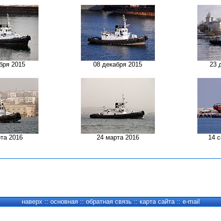
бря 2015
08 декабря 2015
23 
та 2016
24 марта 2016
14 
наверх
::
основная
::
обратная связь
::
карта сайта
::
e-mail