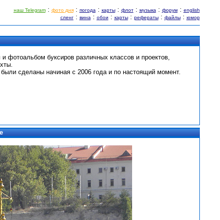
:
:
:
:
:
:
:
наш Telegram
фото дня
погода
карты
флот
музыка
форум
english
:
:
:
:
:
:
сленг
вина
обои
карты
рефераты
файлы
юмор
 и фотоальбом буксиров различных классов и проектов,
хты.
 были сделаны начиная с 2006 года и по настоящий момент.
е