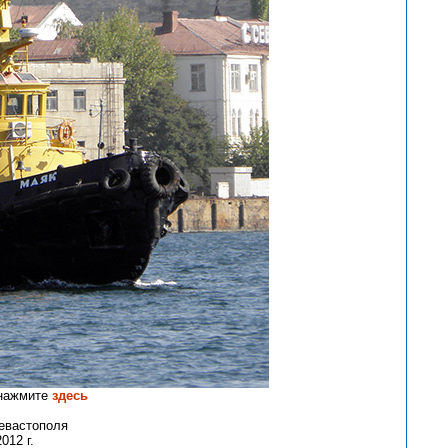
 нажмите
здесь
евастополя
012 г.