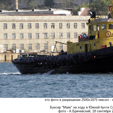
это фото в разрешении 2500х1875 пиксел -
Буксир "Маяк" на ходу в Южной бухте С
фото - А.Бричевский, 18 сентября 2