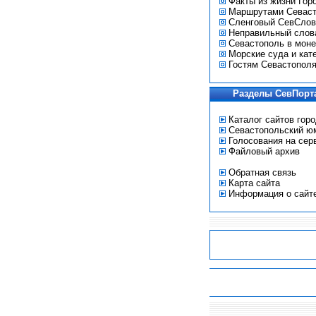
Факты из жизни Гор
Маршрутами Севас
Сленговый СевСлов
Неправильный слов
Севастополь в моне
Морские суда и кат
Гостям Севастопол
Разделы СевПорт
Каталог сайтов гор
Севастопольский ю
Голосования на сер
Файловый архив
Обратная связь
Карта сайта
Информация о сайт
-
-
-
-