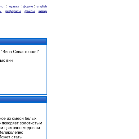
:
:
:
лот
музыка
форум
english
:
:
:
и
рефераты
файлы
юмор
 "Вина Севастополя"
ых вин
ное из смеси белых
о покоряет золотистым
ким цветочно-медовым
 Великолепно
Может стать