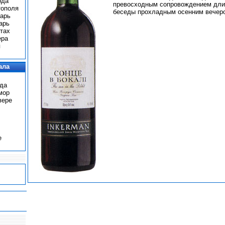
ода
превосходным сопровождением дли
тополя
беседы прохладным осенним вечер
арь
арь
тах
ера
я
ала
ода
мор
вере
е