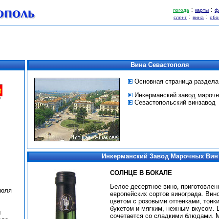
:
:
погода
карты
ф
:
:
сленг
вина
обо
Вина Севастополя
Основная страница раздела
Инкерманский завод марочн
Севастопольский винзавод
Инкерманский Завод Марочных Вин
СОЛНЦЕ В БОКАЛЕ
Белое десертное вино, приготовлен
поля
европейских сортов винограда. Вин
цветом с розовыми оттенками, тон
букетом и мягким, нежным вкусом.
ы
сочетается со сладкими блюдами. 