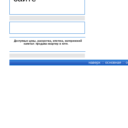
-
Доступные цены, рассрочка, ипотека, материнский
капитал:
продажа квартир в ялте
.
-
-
-
наверх
::
основная
::
о