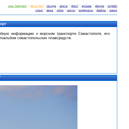
:
:
:
:
:
:
:
наш Telegram
фото дня
погода
карты
флот
музыка
форум
english
:
:
:
:
:
:
сленг
вина
обои
карты
рефераты
файлы
юмор
порт
обную информацию о морском транспорте Севастополя, его
тоальбом севастопольских плавсредств.
"