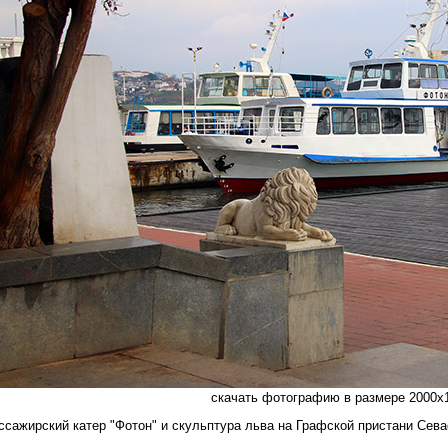
скачать фотографию в размере 2000х1
ссажирский катер "Фотон" и скульптура льва на Графской пристани Севас