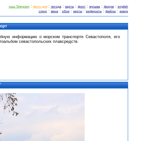
:
:
:
:
:
:
:
наш Telegram
фото дня
погода
карты
флот
музыка
форум
english
:
:
:
:
:
:
сленг
вина
обои
карты
рефераты
файлы
юмор
порт
обную информацию о морском транспорте Севастополя, его
тоальбом севастопольских плавсредств.
"