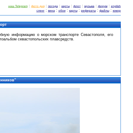
:
:
:
:
:
:
:
наш Telegram
фото дня
погода
карты
флот
музыка
форум
english
:
:
:
:
:
:
сленг
вина
обои
карты
рефераты
файлы
юмор
порт
обную информацию о морском транспорте Севастополя, его
тоальбом севастопольских плавсредств.
инников"