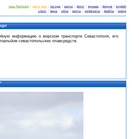
:
:
:
:
:
:
:
наш Telegram
фото дня
погода
карты
флот
музыка
форум
english
:
:
:
:
:
:
сленг
вина
обои
карты
рефераты
файлы
юмор
порт
обную информацию о морском транспорте Севастополя, его
тоальбом севастопольских плавсредств.
"