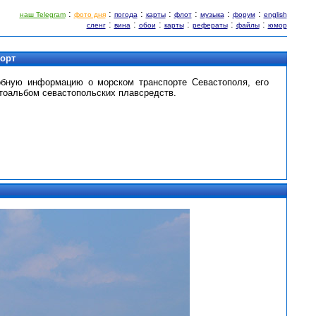
:
:
:
:
:
:
:
наш Telegram
фото дня
погода
карты
флот
музыка
форум
english
:
:
:
:
:
:
сленг
вина
обои
карты
рефераты
файлы
юмор
порт
обную информацию о морском транспорте Севастополя, его
тоальбом севастопольских плавсредств.