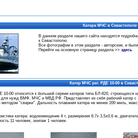
Катера МЧС в Севастополе
В данном разделе нашего сайта находится подроб
к Севастополю.
Все фотографии в этом разделе - авторские, и были
Перейти на основную страницу раздела >>
здесь
Катер МЧС рег. РДЕ 10-00 в Севас
Е 10-00 относится к большой сереии катеров типа БЛ-820, строющихся н
 для нужд ВМФ, МЧС и МВД РФ. Представляет из себя рабочий катер с
 методом "сварки". Дальность плавания катера не менее 200 миль, макс
стики катера: водоизмещение 4 т, размерения 8,7х 3,5х0,6 м, двигатель 
сть 11 человек, экипаж 1 человек.