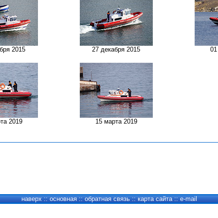
бря 2015
27 декабря 2015
01
та 2019
15 марта 2019
наверх
::
основная
::
обратная связь
::
карта сайта
::
e-mail