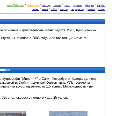
:
:
:
:
:
:
:
наш Telegram
фото дня
погода
карты
флот
музыка
форум
english
:
:
:
:
:
:
сленг
вина
обои
карты
рефераты
файлы
юмор
ные описания и фотоальбомы плавсредств МЧС, приписанных
 сделаны начиная с 2006 года и по настоящий момент.
тополе
а судоверфи "Мнев и К" в Санкт-Петербурге. Катера данного
 закрытой рубкой и надувным бортом типа РИБ. Баллоны
имальная грузоподъемность 1,5 тонны. Мореходность - не
320 л.с., скорость полного хода 25 узлов,