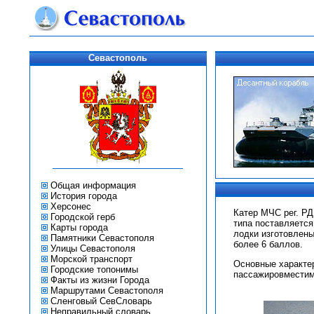
Севастополь
Общая информация
История города
Херсонес
Катер МЧС рег. РД
Городской герб
типа поставляется
Карты города
лодки изготовлены
Памятники Севастополя
более 6 баллов.
Улицы Севастополя
Морской транспорт
Основные характери
Городские топонимы
пассажировместимо
Факты из жизни Города
Маршрутами Севастополя
Сленговый СевСловарь
Неправильный словарь