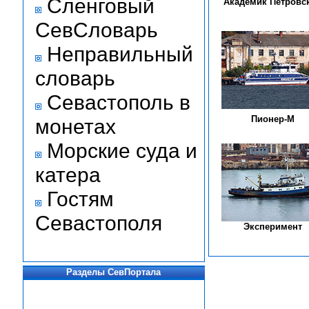
Сленговый
Академик Петровс
СевСловарь
Неправильный
словарь
Севастополь в
Пионер-М
монетах
Морские суда и
катера
Гостям
Севастополя
Эксперимент
Разделы СевПортала