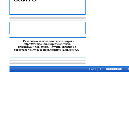
-
Ринопластика носовой перегородки -
https://formeclinic.ru/plasticheskaia-
khirurgiya/rinoplastika
. . Купить квартиру в
севастополе: лучшее предложение на рынке
тут
.
-
-
-
наверх
::
основная
::
о